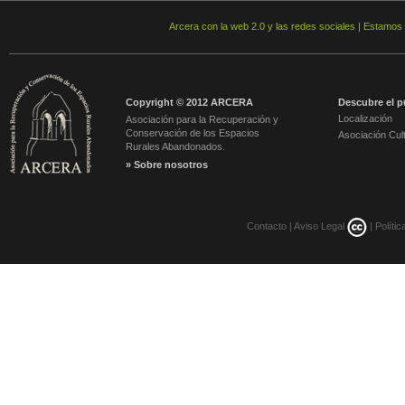
Arcera con la web 2.0 y las redes sociales | Estamos
Copyright © 2012 ARCERA
Descubre el p
Localización
Asociación para la Recuperación y
Conservación de los Espacios
Asociación Cult
Rurales Abandonados.
» Sobre nosotros
Contacto
|
Aviso Legal
|
Políti