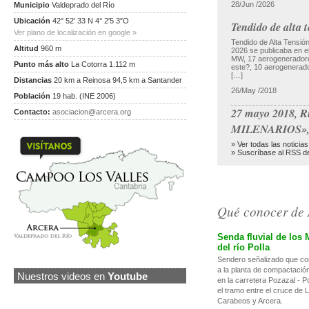
28/Jun /2026
Municipio
Valdeprado del Río
Ubicación
42° 52′ 33 N 4° 2′5 3″O
Tendido de alta
Ver plano de localización en google »
Tendido de Alta Ten
Altitud
960 m
2026 se publicaba en e
MW, 17 aerogeneradore
Punto más alto
La Cotorra 1.112 m
este?, 10 aerogenerad
[…]
Distancias
20 km a Reinosa 94,5 km a Santander
26/May /2018
Población
19 hab. (INE 2006)
27 mayo 2018, 
Contacto:
asociacion@arcera.org
MILENARIOS», 
» Ver todas las noticia
» Suscríbase al RSS de
Qué conocer de Ar
Senda fluvial de los 
del río Polla
Sendero señalizado que co
a la planta de compactació
Nuestros videos en
Youtube
en la carretera Pozazal - Po
el tramo entre el cruce de 
Carabeos y Arcera.