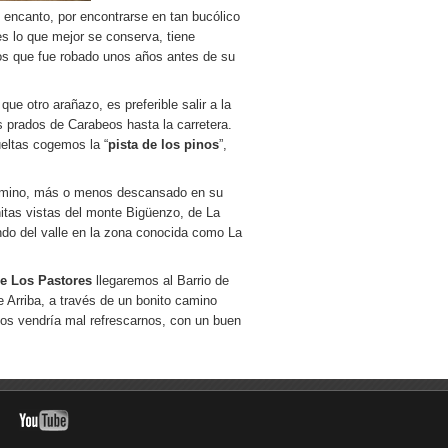
 encanto, por encontrarse en tan bucólico
es lo que mejor se conserva, tiene
os que fue robado unos años antes de su
ue otro arañazo, es preferible salir a la
os prados de Carabeos hasta la carretera.
ueltas cogemos la “
pista de los pinos
”,
 camino, más o menos descansado en su
nitas vistas del monte Bigüenzo, de La
do del valle en la zona conocida como La
e Los Pastores
llegaremos al Barrio de
 Arriba, a través de un bonito camino
nos vendría mal refrescarnos, con un buen