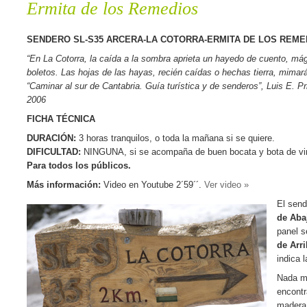
Ermita de los Remedios
SENDERO SL-S35 ARCERA-LA COTORRA-ERMITA DE LOS REME
“En La Cotorra, la caída a la sombra aprieta un hayedo de cuento, mági
boletos. Las hojas de las hayas, recién caídas o hechas tierra, mima
“Caminar al sur de Cantabria. Guía turística y de senderos”, Luis E. 
2006
FICHA TÉCNICA
DURACIÓN:
3 horas tranquilos, o toda la mañana si se quiere.
DIFICULTAD:
NINGUNA, si se acompaña de buen bocata y bota de vino
Para todos los públicos.
Más información:
Video en Youtube 2´59´´.
Ver video »
El send
de Aba
panel s
de Arr
indica 
Nada má
encontr
madera 