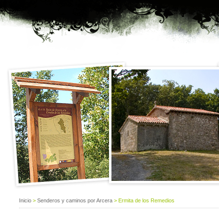
Inicio
>
Senderos y caminos por Arcera
> Ermita de los Remedios