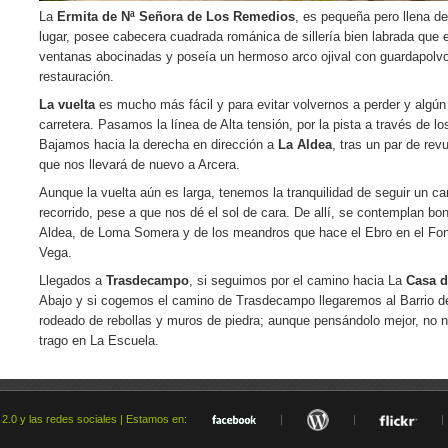
La
Ermita de Nª Señora de Los Remedios
, es pequeña pero llena de
lugar, posee cabecera cuadrada románica de sillería bien labrada que 
ventanas abocinadas y poseía un hermoso arco ojival con guardapolv
restauración.
La vuelta
es mucho más fácil y para evitar volvernos a perder y algún q
carretera. Pasamos la línea de Alta tensión, por la pista a través de l
Bajamos hacia la derecha en dirección a
La Aldea
, tras un par de rev
que nos llevará de nuevo a Arcera.
Aunque la vuelta aún es larga, tenemos la tranquilidad de seguir un
recorrido, pese a que nos dé el sol de cara. De allí, se contemplan bo
Aldea, de Loma Somera y de los meandros que hace el Ebro en el Fon
Vega.
Llegados a
Trasdecampo
, si seguimos por el camino hacia La
Casa d
Abajo y si cogemos el camino de Trasdecampo llegaremos al Barrio de
rodeado de rebollas y muros de piedra; aunque pensándolo mejor, no 
trago en La Escuela.
 2.0 y las redes sociales | Estamos en:
|
|
|