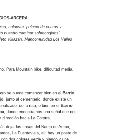
DIOS-ARCERA
co, colorista, palacio de corzos y
rán nuestro caminar sobrecogidos”
Prieto Villazán. Mancomunidad Los Valles
. Para Mountain bike, dificultad media.
ero se puede comenzar bien en el
Barrio
jo
, junto al cementerio, donde existe un
eñalizador de la ruta, o bien en el
Barrio
iba
, donde encontramos una señal que nos
la dirección hacia La Cotorra.
s dejar las casas del Barrio de Arriba,
amos, La Fuentevieja, allí hay un poste de
con dos colores verde y blanco y una