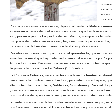
numerac
señaliz
encontr
indicar
Poco a poco vamos ascendiendo, dejando al oeste
La Mata encimera
atravesamos zonas de prados con buenos setos que bordean el camino,
etc., pasamos junto a los prados de San Marcos, siempre por la pista
otro poste de madera, en este caso, hay que tomar la pista de arriba, d
Esta es zona de brezales, paraíso de tarabillas y alcaudones.
Pasadas dos curvas, nos topamos con el
gaseoducto
, que reconocer
amarillos de metal que hay cada cierto tiempo. Ascendemos por “la pist
Alto de La Cotorra. Pasamos una pequeña estación de control de gas, 
llegamos a lo más alto de
La Cotorra
(1.132 mts.).
La Cotorra o Cotorras
, se encuentra situada en los
límites territori
denominar a la cumbre, pero sobre todo, para referirnos al hayedo, que
alto contemplamos a lo lejos,
Valdeolea
,
Somaloma
y
Pozazal
. La 
y nos encontramos con una señal grande de madera, que marca Ermit
nos introduce de repente en la siempre refrescante y misteriosa somb
Si perdemos el camino de los postes señalizados, lo más seguro, es sa
Los Carabeos, para seguir el lindero entre el bosque y los prados en d