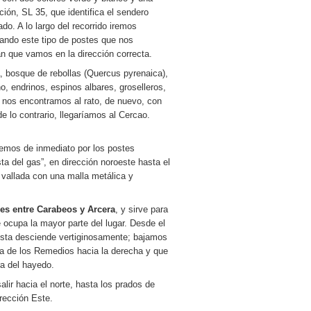
ión, SL 35, que identifica el sendero
ado. A lo largo del recorrido iremos
ando este tipo de postes que nos
án que vamos en la dirección correcta.
, bosque de rebollas (Quercus pyrenaica),
 endrinos, espinos albares, groselleros,
; nos encontramos al rato, de nuevo, con
e lo contrario, llegaríamos al Cercao.
emos de inmediato por los postes
a del gas”, en dirección noroeste hasta el
vallada con una malla metálica y
ales entre Carabeos y Arcera
, y sirve para
 ocupa la mayor parte del lugar. Desde el
pista desciende vertiginosamente; bajamos
a de los Remedios hacia la derecha y que
ra del hayedo.
lir hacia el norte, hasta los prados de
irección Este.